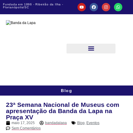
Fundada em 1896 - Ribeirão da Ilha -
Florianópolis/SC
Blog
23ª Semana Nacional de Museus com
apresentação da Banda da Lapa na
Praça XV
maio 17, 2025
bandadalapa
Blog
,
Eventos
Sem Comentários